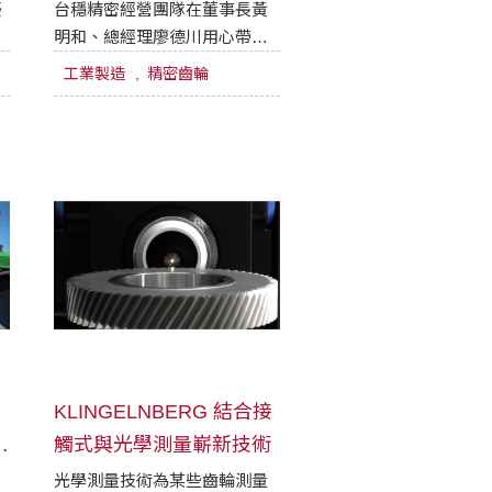
場
優
台穩精密經營團隊在董事長黃
明和、總經理廖德川用心帶領
圓
下，以「轉動全世界」做為經
工業製造
精密齒輪
營職志，並因認真推動豐田式
生產管理（TPS）各項工作，
榮獲日本JIPM協會頒發TPM優
秀賞，成為台灣精密齒輪業界
的標竿企業
KLINGELNBERG 結合接
自
觸式與光學測量嶄新技術
光學測量技術為某些齒輪測量