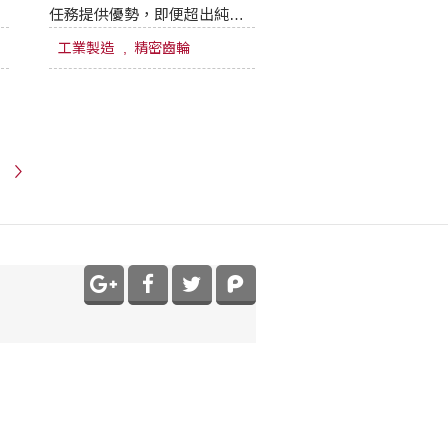
任務提供優勢，即便超出純理
論範圍之外，也能實現經濟的
工業製造
精密齒輪
測量，適合在工業環境中使
用。