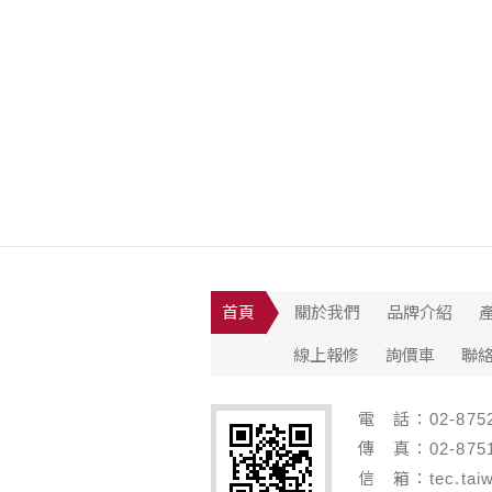
首頁
關於我們
品牌介紹
線上報修
詢價車
聯
電 話：02-8752
傳 真：02-8751
信 箱：tec.taiw