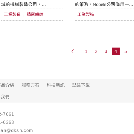
域的機械製造公司，
的策略，Nobels公司僅用一台
Klingelnberg在九月份舉辦的
雷射切割器就將產量提高了一
工業製造
精密齒輪
工業製造
2019 EMO德國漢諾威歐洲機床
倍多，而不是以前的兩台，不
展上推出多款新產品。
僅符合生產所需，同時顯著優
化了雷射切割器的利用率。
1
2
3
4
5
產品介紹
服務方案
科技新訊
型錄下載
絡我們
-7661
-6363
an@dksh.com