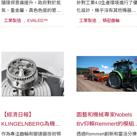
應？
隨環保意識提升，政府對於氮
針對工業4.0生產環境進行了
氣、重金屬、真色色度的管制
化設計，幾乎沒有其他機器設
更趨嚴格，對於半導體、金屬
計可以比Höfler Speed Viper
工業製造
EVALED™
工業製造
精密齒輪
加工製造、電鍍、染整業者等
柱齒輪創成研磨機更好地實現
產生重大影響。而 EVALED 採
大規模生產中的高性能研磨。
用真空低溫蒸餾技術，大幅降
低汙染物濃度並達成廢水減
量，為企業省下更多的廢水處
理成本。
【經濟日報】
園藝和機械專家Nobels
KLINGELNBERG為機器
BV仰賴Remmert的模組
人注入新活力
動化，讓生產力提升2倍
作為專注齒輪和變速器技術領
透過Remmert創新和靈活分揀