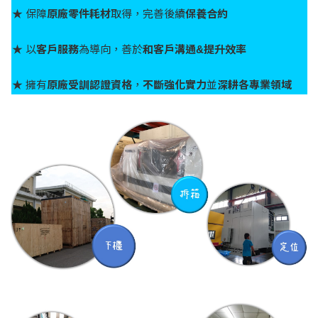
★ 保障
原廠零件耗材
取得，完善後續
保養合約
★ 以
客戶服務
為導向，善於
和客戶溝通&提升效率
★ 擁有
原廠受訓認證資格
，
不斷強化實力
並
深耕各專業領域