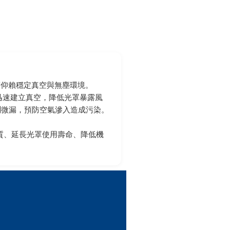
度仰賴穩定真空與無塵環境。
傳輸艙迅速建立真空，降低光罩暴露風
 協助偵測微漏，預防空氣滲入造成污染。
品質、延長光罩使用壽命、降低機