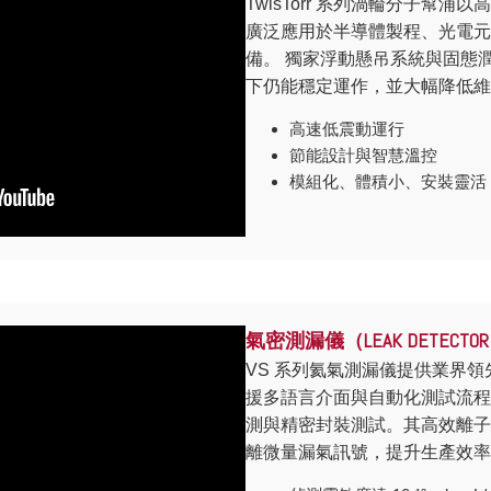
TwisTorr 系列渦輪分子幫
廣泛應用於半導體製程、光電元
備。 獨家浮動懸吊系統與固態
下仍能穩定運作，並大幅降低維
高速低震動運行
節能設計與智慧溫控
模組化、體積小、安裝靈活
氣密測漏儀（LEAK DETECTO
VS 系列氦氣測漏儀提供業界
援多語言介面與自動化測試流程
測與精密封裝測試。其高效離子
離微量漏氣訊號，提升生產效率