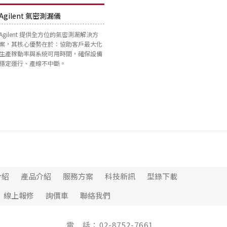
Agilent 氣密測漏儀
Agilent 提供全方位的氣密測漏解決方
案，其核心優勢在於：協助客戶最大化
生產稼動率與系統可用時間，確保設備
穩定運行、產線不中斷。
介紹
產品介紹
服務方案
科技新訊
型錄下載
線上報修
詢價車
聯絡我們
電 話：02-8752-7661