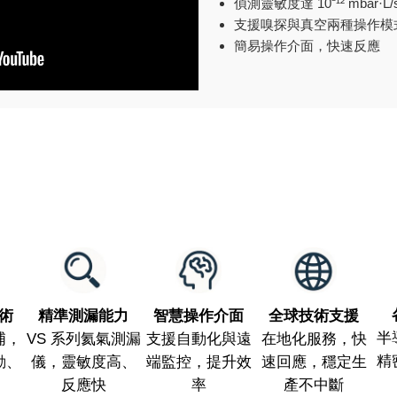
偵測靈敏度達 10⁻¹² mbar·L/
支援嗅探與真空兩種操作模
簡易操作介面，快速反應
術
精準測漏能力
智慧操作介面
全球技術支援
半
浦，
VS 系列氦氣測漏
支援自動化與遠
在地化服務，快
精
動、
儀，靈敏度高、
端監控，提升效
速回應，穩定生
反應快
率
產不中斷