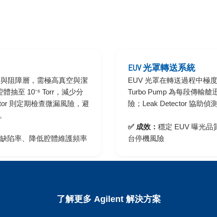
EUV 光罩轉送系統
層與阻障層，需極高真空與潔
EUV 光罩在轉送過程中極
體抽至 10⁻⁶ Torr，減少分
Turbo Pump 為每段
ctor 則定期檢查微漏風險，避
險；Leak Detector
。
✅ 成效：
穩定 EUV 曝光
缺陷率、降低腔體維護頻率
台停機風險
了解更多 Agilent 解決方案