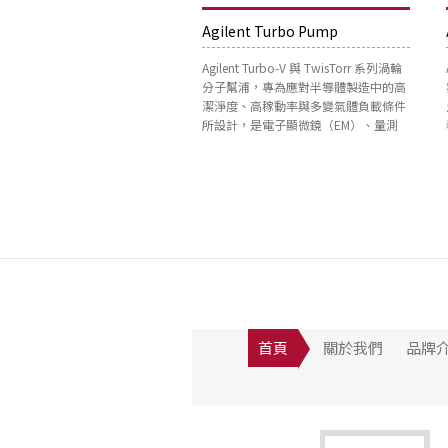
Agilent Turbo Pump
Agilent Turbo-V 與 TwisTorr 系列渦輪
分子幫浦，專為應對半導體製造中的高
潔淨度、高稼動率與多變氣體負載條件
所設計，是電子顯微鏡（EM）、量測
檢...
首頁
關於我們
品牌