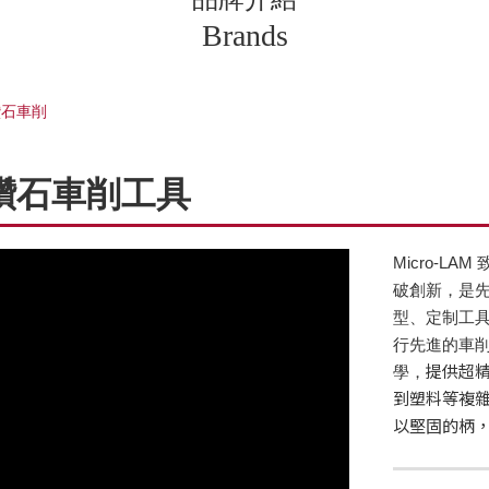
Brands
晶鑽石車削
單晶鑽石車削工具
Micro-L
破創新，是
型、定制工
行先進的車削加
提供超
學，
到塑料等複
以堅固的柄