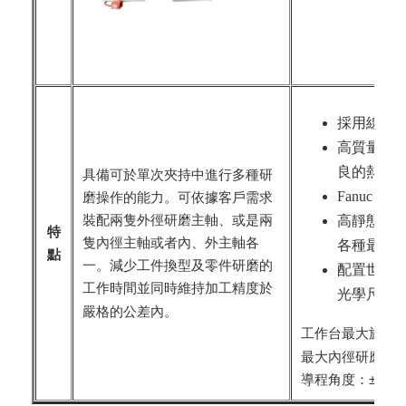
採用線性
高質量聚
良的熱穩
具備可於單次夾持中進行多種研
Fanuc 
磨操作的能力。可依據客戶需求
裝配兩隻外徑研磨主軸、或是兩
高靜態及動
特
隻內徑主軸或者內、外主軸各
各種最新
點
一。減少工件換型及零件研磨的
配置世界
工作時間並同時維持加工精度於
光學尺，解析
嚴格的公差內。
工作台最大旋徑
最大內徑研磨長度
導程角度：± 16/22