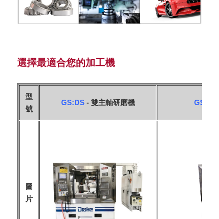
選擇最適合您的加工機
型
GS:DS
- 雙主軸研磨機
GS:TI
號
圖
片