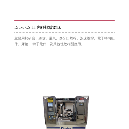
Drake GS:TI 內徑螺紋磨床
主要用於研磨：絲攻、量規、多牙口蝸桿、滾珠螺桿、電子轉向組
件、牙輪、 轉子元件…及其他螺紋相關應用。