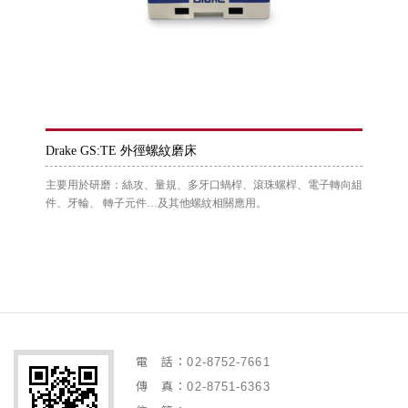
Drake GS:TE 外徑螺紋磨床
主要用於研磨：絲攻、量規、多牙口蝸桿、滾珠螺桿、電子轉向組
件、牙輪、 轉子元件…及其他螺紋相關應用。
電 話：02-8752-7661
傳 真：02-8751-6363