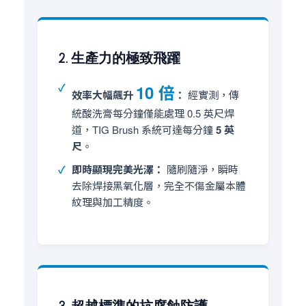
2. 生產力的極致飛躍
10 倍
效率大幅飆升
：
經實測，傳
統酸洗膏每分鐘僅能處理 0.5 英尺焊
道，TIG Brush 系統可達每分鐘
5 英
尺
。
即時顯現完美光澤：
隨刷隨淨，瞬時
去除焊接黑氧化層，完全不傷金屬本體
紋理與加工精度。
3. 超越標準的抗腐蝕防護