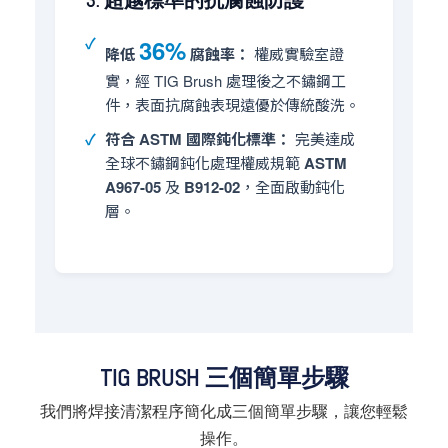
36%
降低
腐蝕率：
權威實驗室證
實，經 TIG Brush 處理後之不鏽鋼工
件，表面抗腐蝕表現遠優於傳統酸洗。
符合 ASTM 國際鈍化標準：
完美達成
全球不鏽鋼鈍化處理權威規範
ASTM
A967-05
及
B912-02
，全面啟動鈍化
層。
TIG BRUSH 三個簡單步驟
我們將焊接清潔程序簡化成三個簡單步驟，讓您輕鬆
操作。