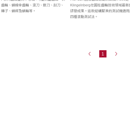
齒輪、蝸線傘齒輪、滾刀、鉋刀、刮刀、
Klingelnberg在圓柱齒輪技術領域最新
轉子、蝸桿及蝸輪等。
研發成果。這款結構緊湊的測試機適用
四種滾動測試法。
1