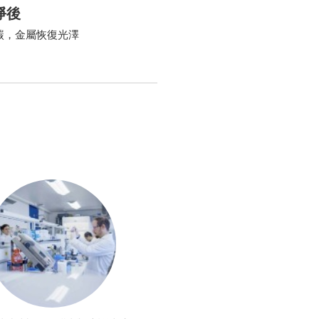
淨後
，金屬恢復光澤​