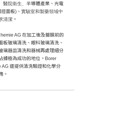
、醫院衛生、
半導體產業、光電
觸控面板)、
實驗室和製藥領域中
求清潔
。
r Chemie AG 在加工後及鍍膜前的
面板玻璃清洗、眼科玻璃清洗、
玻璃器皿清洗和器械再處理細分
佔據極為成功的地位。Borer
ie AG 還提供清洗驗證和化學分
務。