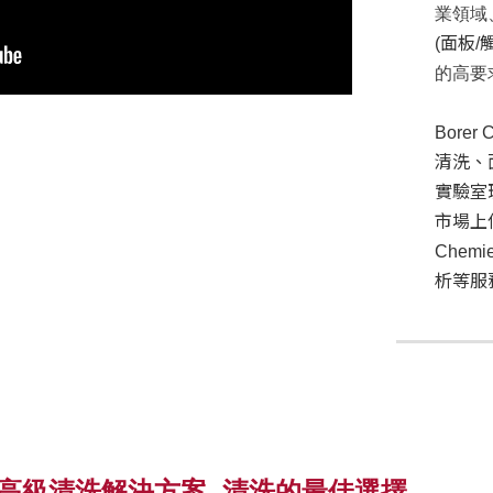
業領域
(面板/
的高要
Bore
清洗、
實驗室
市場上
Chem
析等服
 AG 的高級清洗解決方案- 清洗的最佳選擇