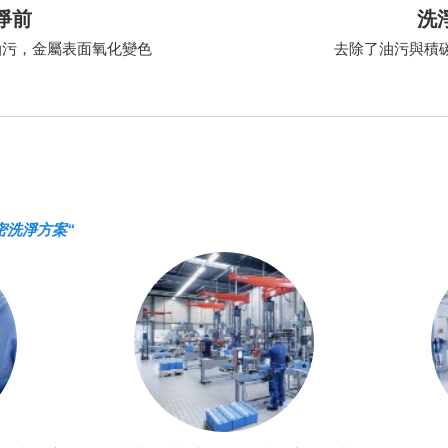
淨前
洗
油污，金屬表面氧化變色
去除了油污與積碳
密洗淨方案“