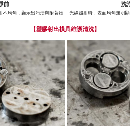
淨前
洗
射不均勻，顯示出污漬與附著物
光線照射時，表面均勻無明顯
【塑膠射出模具維護清洗】