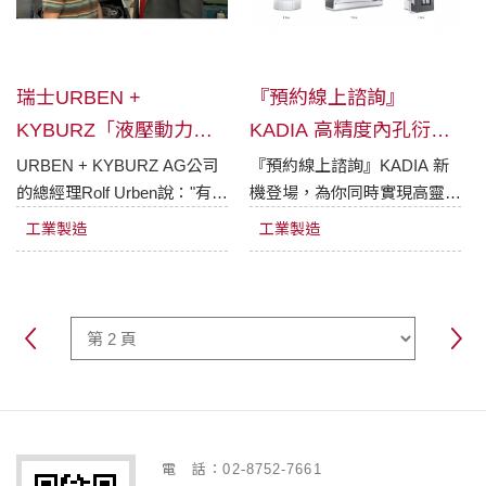
瑞士URBEN +
『預約線上諮詢』
KYBURZ「液壓動力機
KADIA 高精度內孔衍磨
械零件」的競爭力於全
與去毛刺解決方案
URBEN + KYBURZ AG公司
『預約線上諮詢』KADIA 新
的總經理Rolf Urben說："有了
機登場，為你同時實現高靈活
球市場顯著提高
Spiro，我們進入了一個新的
性與高產能。KADIA 專注於
工業製造
工業製造
製造領域——不僅可複製優良
高精度內孔衍磨與去毛刺技
的表面品質，還能透過產線優
術，有多種專業機型可適應於
化和批量加工而降低成本"。
各種不同大小、規格之工件。
電 話：02-8752-7661