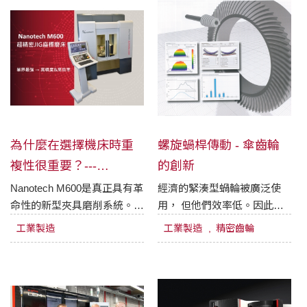
為什麼在選擇機床時重
螺旋蝸桿傳動 - 傘齒輪
複性很重要？---
的創新
Nanotech M600 革命性
Nanotech M600是真正具有革
經濟的緊湊型蝸輪被廣泛使
命性的新型夾具磨削系統。
用， 但他們效率低。因此，
新系統
Moore Nanotechnology
自動化和電氣驅動 概念的全
工業製造
工業製造
精密齒輪
Systems 開發了一種超精密
球趨勢要求新的技術解決方案
坐標磨床M600，能夠在完全
來實現傳動部件的扭矩傳遞。
無人值守的情況下運行（從粗
高減 速比準雙曲面齒輪， 也
加工到精加工），並可應用在
被稱為螺旋蝸杆傳動， 在這