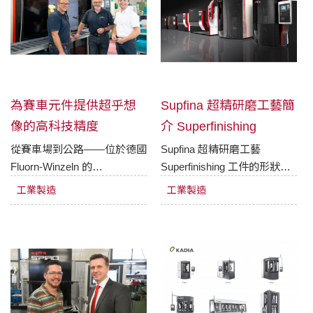
各種高硬淬火鋼、金屬和其他
方面能提供令人激動的 解決
需要精度和超精密磨削的領
方案， 同時也帶來了一系列
域，實現高精度及高效率！
的好處。
為賽車元件提供超乎想
Supfina 超精研磨工藝簡
像的高科技精度
介 Superfinishing
從賽車場到公路——位於德國
Supfina 超精研磨工藝
Fluorn-Winzeln 的
Superfinishing 工件的形狀和
HIRSCHMANN GmbH 公
待加工表面的位置決定了所採
工業製造
工業製造
司，是賽車與高端性能汽車零
用的超精加工工藝。可採用的
件的領導廠商。Supfina LCM
超精研磨刀具包括超精油石，
TS 超精加工機床扮演著關鍵
拋光砂帶，或者兩者配合使
角色，正是協助
用。
HIRSCHMANN 成功確保如
球面軸承、重型桿端關節軸承
等零件超高精度的關鍵。