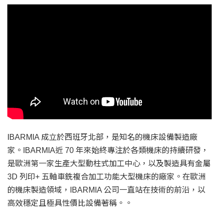
IBARMIA 成立於西班牙北部，是知名的機床設備製造廠
家。IBARMIA近 70 年來始終專注於各類機床的持續研發，
是歐洲第一家生產大型動柱式加工中心，以及製造具有金屬
3D 列印+ 五軸車銑複合加工功能大型機床的廠家。在歐洲
的機床製造領域，IBARMIA 公司一直站在技術的前沿，以
高效穩定且極具性價比設備著稱。。