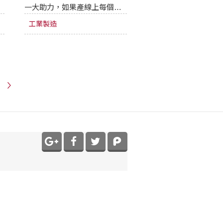
一大助力，如果產線上每個棧
板須單獨被移動，且每片鈑金
工業製造
要手動放上工作台，那生產系
統的利用率約只有25%，但若
將物流系統一併整合進雷射切
割系統，生產設備的利用率便
可提升至80%以上。