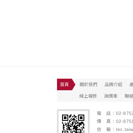
首頁
關於我們
品牌介紹
線上報修
詢價車
聯
電 話：02-8752
傳 真：02-8751
信 箱：tec.taiw