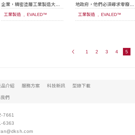
企業，精密塗層工業製造大量
地政府，他們必須尋求零廢液
廢水，極需有效環保解決方
排放的解決方案。
工業製造
EVALED™
工業製造
EVALED™
案。
1
2
3
4
5
產品介紹
服務方案
科技新訊
型錄下載
絡我們
-7661
-6363
an@dksh.com