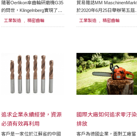
佳工業獎」
隨著Oerlikon傘齒輪研磨機G35
貿易雜誌MM MaschinenMark
的問世，Klingelnberg實現了五
於2020年6月25日舉辦第五屆
次切削方法的新機床設計，致
“Best of Industry Award最佳
工業製造
精密齒輪
工業製造
精密齒輪
使航空齒輪製造在效率方面真
業獎”，以表彰業界傑出的工
正起飛了。
創新。Klingelnberg解決方案
得了“測量技術”類別的讚譽。
追求企業永續經營，資源
國際大廠如何追求零汙
必須有效再利用
排放
客戶是一家位於江蘇省的中國
客戶為德國企業，面對工廠當