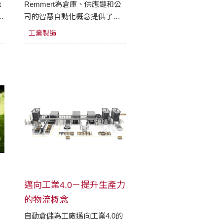
運行?
t
Remmert為倉庫、供應鏈和公
司的智慧自動化概念提供了新
工
的創新動力。越來越多的內部
工業製造
業
應用物流是基於人工智慧和智
獲
慧工廠的概念。
染
邁向工業4.0－提升生產力
的物流概念
自動倉儲為工廠邁向工業4.0的