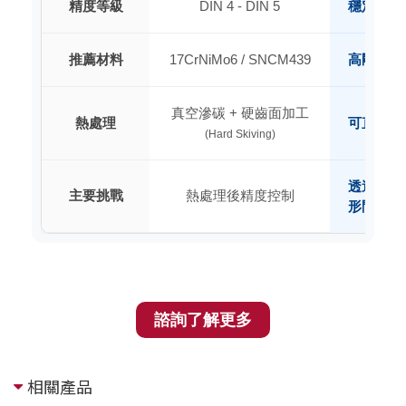
精度等級
DIN 4 - DIN 5
穩定達成 
推薦材料
17CrNiMo6 / SNCM439
高剛性機
真空滲碳 + 硬齒面加工
熱處理
可直接加工
(Hard Skiving)
透過硬齒
主要挑戰
熱處理後精度控制
形問題
諮詢了解更多
相關產品