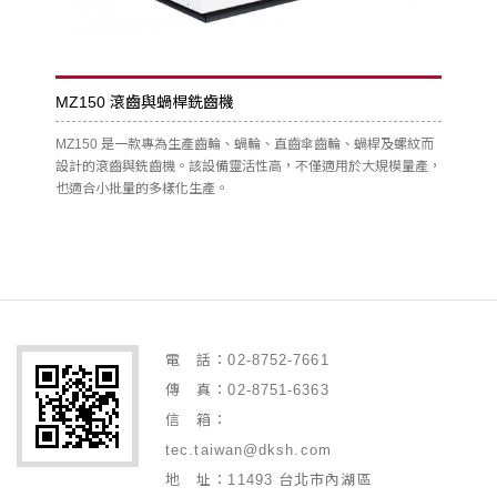
MZ150 滾齒與蝸桿銑齒機
MZ150 是一款專為生產齒輪、蝸輪、直齒傘齒輪、蝸桿及螺紋而
設計的滾齒與銑齒機。該設備靈活性高，不僅適用於大規模量產，
也適合小批量的多樣化生產。
電 話：02-8752-7661
傳 真：02-8751-6363
信 箱：
tec.taiwan@dksh.com
地 址：11493 台北市內湖區