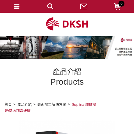
0
會員登入
註冊會員
忘記密碼
變更密碼
訂單查詢
產品介紹
修改個人資料
Products
我的收藏
匯款通知
首頁
產品介紹
表面加工解決方案
Supfina 超精拋
光/端面精密研磨
會員登出