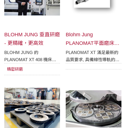
BLOHM JUNG 垂直研磨
Blohm Jung
- 更精確，更高效
PLANOMAT平面磨床應
用-線性導軌
BLOHM JUNG 的
PLANOMAT XT 滿足最新的
PLANOMAT XT 408 機床提
品質要求, 具備線性導軌的專
供了適合液壓電機定子內加工
用軟體，可根據各個參數自動
精密研磨
的垂直研磨裝置和自動化解決
創建軟體。
方案