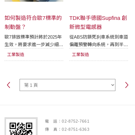
如何製造符合歐7標準的
TDK聯手德國Supfina 創
制動盤？
新微型電感器
歐7排放標準預計將於2025年
從ABS防鎖死刹車系統到車道
生效，將要求進一步減少細顆
偏離預警轉向系統，再到半自
粒物的排放。這會使焦點聚集
動駕駛，現今幾乎所有新車型
工業製造
工業製造
在輪胎和制動器的磨損上，帶
都離不開廣泛的安全和舒適系
塗層制動盤正在成為減少所有
統。這些系統依靠大量的感測
機動車制動系統微粒排放的基
器正常工作。因此，汽車需要
準，並為電動汽車制動器提供
合適的電源電壓。這是TDK電
必要的防腐保護。德國索菲納
子在海頓海姆開發和生產涉足
為端面磨削研發的高性能加工
的領域。在微觀層面上，研發
工藝準備大展身手。
並測試了電感器的創新加工工
藝。 德國索菲納作為表面高
精度加工方案供應商和TDK合
電 話：02-8752-7661
作開發了一種複雜的研磨工
傳 真：02-8751-6363
藝，能夠承受多種材料和汽車