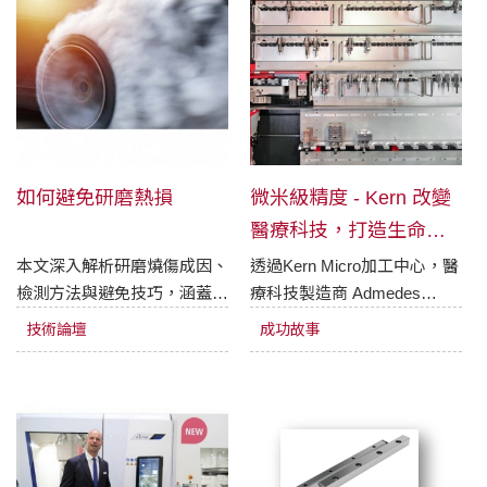
如何避免研磨熱損
微米級精度 - Kern 改變
醫療科技，打造生命拯
救的高精度支架
本文深入解析研磨燒傷成因、
透過Kern Micro加工中心，醫
檢測方法與避免技巧，涵蓋研
療科技製造商 Admedes
磨參數、砂輪選型、冷卻液供
Schuessler 能夠克服高精度
技術論壇
成功故事
應與操作技能等關鍵要素，適
製造複雜形狀工具的新挑戰。
用於台灣製造業及工具機業
這些工具用於製造可自行擴張
界，提供專業技術指引，降低
的支架，這些支架有時只有半
工件熱損傷風險並提升研磨品
毫米直徑，且壁厚在微米級範
質。
圍。