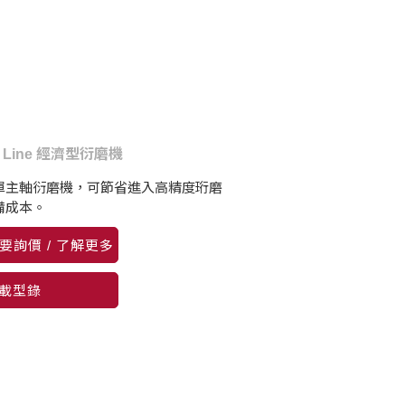
E Line 經濟型衍磨機
單主軸衍磨機，可節省進入高精度珩磨
備成本。
要詢價 / 了解更多
載型錄