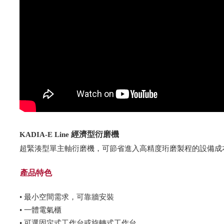
KADIA-E Line​
經濟型衍磨機
超緊湊型單主軸衍磨機，可節省進入高精度珩磨製程的設備成
產品特色
• 最小空間需求，可靠牆安裝
• 一體電氣櫃
• 可選固定式工作台或旋轉式工作台