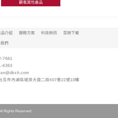
觀看其他產品
產品介紹
服務方案
科技新訊
型錄下載
絡我們
-7661
-6363
an@dksh.com
 台北市內湖區堤頂大道二段407巷22號10樓
ights Reserved.