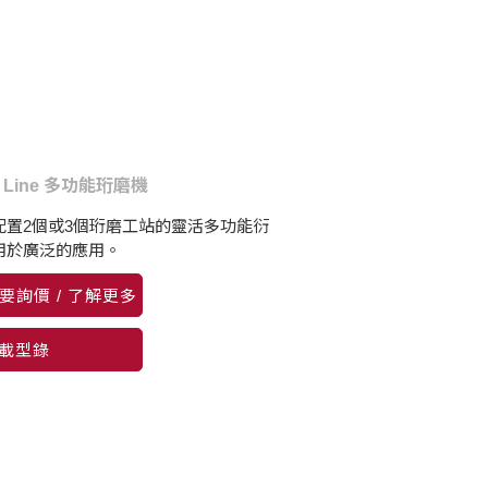
V Line 多功能珩磨機
配置2個或3個珩磨工站的靈活多功能衍
用於廣泛的應用。
要詢價 / 了解更多
載型錄