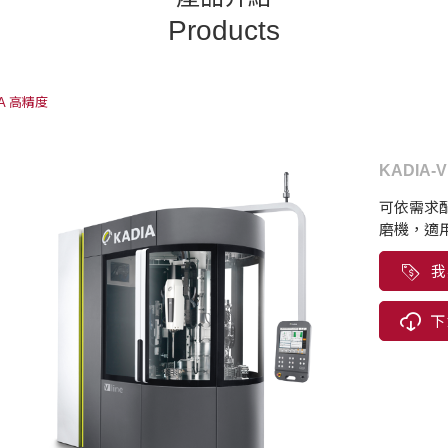
Products
IA 高精度
KADIA-
可依需求
磨機，適
我
下