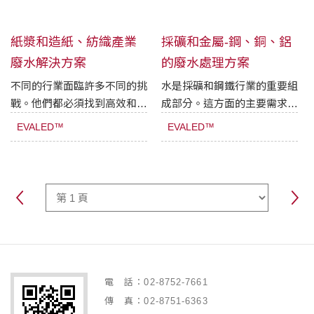
紙漿和造紙、紡織產業
採礦和金屬-鋼、銅、鋁
廢水解決方案
的廢水處理方案
不同的行業面臨許多不同的挑
水是採礦和鋼鐵行業的重要組
戰。他們都必須找到高效和有
成部分。這方面的主要需求是
效的解決方案，以優化可用資
優化資源管理，通過處理特定
EVALED™
EVALED™
源以獲得更高的競爭力，並在
生產工藝要求的可用水來提高
上下文中遵守有關環境保護的
生產力，以及通過處理受污染
最嚴格的規定。
的池塘和地下礦井水以去除重
金屬、砷和其他污染物以安全
排放到敏感的環境。
電 話：02-8752-7661
傳 真：02-8751-6363