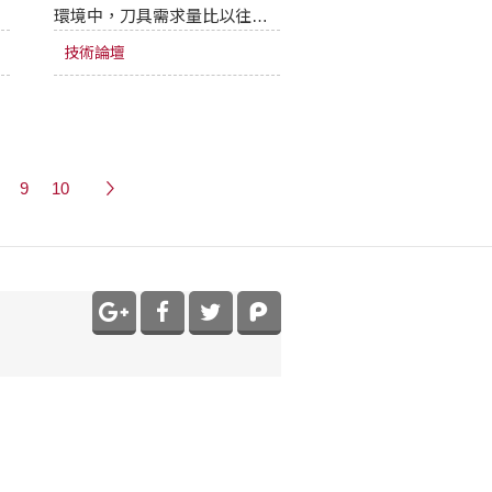
環境中，刀具需求量比以往更
術
高。刀具管理往往成為整個製
技術論壇
程的瓶頸，不僅推高成本，也
限制整體生產效率。本文將分
存
享如何解決銑削加工中常見的
「刀具相關瓶頸」。
9
10