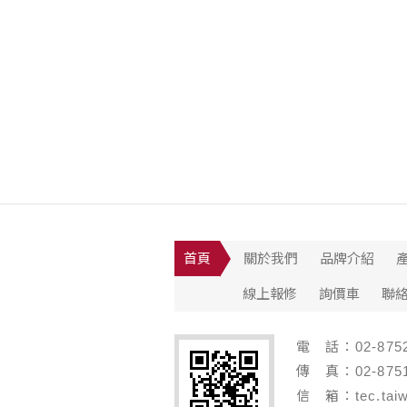
首頁
關於我們
品牌介紹
線上報修
詢價車
聯
電 話：02-8752
傳 真：02-8751
信 箱：tec.taiw