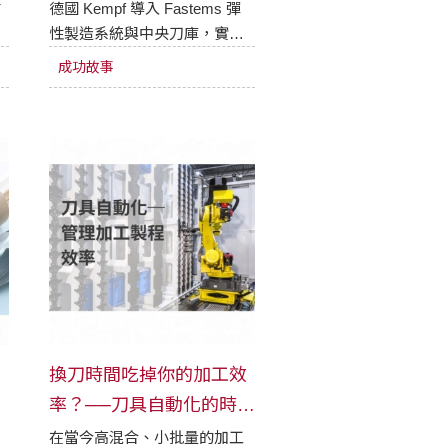
率
式
德國 Kempf 導入 Fastems 彈
性製造系統與中央刀庫，實現
生產全自動化。成功達成 0 分
成功故事
鐘換線與高達 98% 機台稼動
率，更帶動企業年均成長
15%，展現極致智造效益。
換刀時間吃掉你的加工效
率？──刀具自動化的時代
來了
在當今高混合、小批量的加工