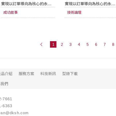
實現以訂單導向為核心的永續
實現以訂單導向為核心的永續
製造。在其 Vaasa 的永續技術
製造。在其 Vaasa 的永續技
成功故事
技術論壇
中心（STH），結合 Fastems
中心（STH），結合 Fastems
的柔性製造系統、製造管理軟
的柔性製造系統、製造管理軟
體（MMS）與刀具自動化儲存
體（MMS）與刀具自動化儲
技術，打造從原料投入到成品
技術，打造從原料投入到成品
出貨的全自動生產流程，大幅
出貨的全自動生產流程，大幅
1
2
3
4
5
6
7
8
提升生產效率、品質與靈活
提升生產效率、品質與靈活
度，展現實現低碳製造的決
度，展現實現低碳製造的決
心。
心。
產品介紹
服務方案
科技新訊
型錄下載
絡我們
-7661
-6363
an@dksh.com