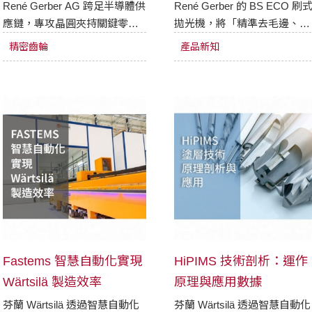
零組件
René Gerber AG 跨足半導體供
René Gerber 的 BS ECO 刷
應鏈，專攻晶圓夾持關鍵零件
拋光機，將「精準去毛邊、邊
「靜電吸盤 (ESC)」的精密陶
緣珩磨與表面拋光」三大工序
精密齒輪
產品新知
瓷蓋板加工。最佳化晶圓的吸
合而為一。獨特製程不產生二
附與脫離效能，進而大幅提升
次毛邊，能精準處理複雜特徵
晶圓產能。讓經典的拋光製
的高精密零件，在極嚴格的公
程，完美契合了高科技的晶圓
差內打造無瑕表面。一機解決
製造需求。
加工痛點，大幅提升您的生產
效益！
Fastems 智慧自動化實現
HiPIMS 技術剖析：運作
Wärtsilä 製造效率
原理與應用數據
芬蘭 Wärtsilä 透過智慧自動化
芬蘭 Wärtsilä 透過智慧自動化