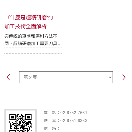
『什麼是超精研磨? 』
加工技術全面解析
與傳統的車削和磨削方法不
同，超精研磨加工需要刀具和
工件進行全面接觸，根據超精
加工的應用，這意味著更好的
平面度，更好的圓柱度，以及
更精確的曲率。
電 話：02-8752-7661
傳 真：02-8751-6363
信 箱：