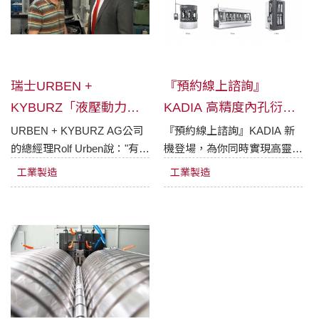
等零件超高精度的關鍵。
瑞士URBEN +
『預約線上諮詢』
KYBURZ「液壓動力機
KADIA 高精度內孔衍磨
械零件」的競爭力於全
與去毛刺解決方案
URBEN + KYBURZ AG公司
『預約線上諮詢』KADIA 新
的總經理Rolf Urben說："有了
機登場，為你同時實現高靈活
球市場顯著提高
Spiro，我們進入了一個新的
性與高產能。KADIA 專注於
工業製造
工業製造
製造領域——不僅可複製優良
高精度內孔衍磨與去毛刺技
的表面品質，還能透過產線優
術，有多種專業機型可適應於
化和批量加工而降低成本"。
各種不同大小、規格之工件。