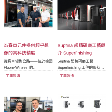
為賽車元件提供超乎想
Supfina 超精研磨工藝簡
像的高科技精度
介 Superfinishing
從賽車場到公路——位於德國
Supfina 超精研磨工藝
Fluorn-Winzeln 的
Superfinishing 工件的形狀和
HIRSCHMANN GmbH 公
待加工表面的位置決定了所採
工業製造
工業製造
司，是賽車與高端性能汽車零
用的超精加工工藝。可採用的
件的領導廠商。Supfina LCM
超精研磨刀具包括超精油石，
TS 超精加工機床扮演著關鍵
拋光砂帶，或者兩者配合使
角色，正是協助
用。
HIRSCHMANN 成功確保如
球面軸承、重型桿端關節軸承