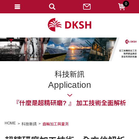
0
會員登入
註冊會員
忘記密碼
變更密碼
訂單查詢
科技新訊
修改個人資料
Application
我的收藏
『什麼是超精研磨? 』 加工技術全面解析
匯款通知
會員登出
HOME
科技新訊
齒輪加工與量測