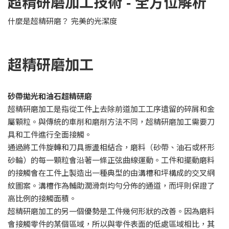
超精研磨加工技術 - 全方位解析
什麼是超精研磨？ 完美的光潔度
超精研磨加工
砂帶拋光和油石超精研磨
超精研磨加工是指從工件上去除前道加工工序遺留的碎屑和金
屬顆粒。與傳統的車削和磨削方法不同，超精研磨加工需要刀
具和工件進行全面接觸。
通過將工件旋轉和刀具振盪相結合，磨料（砂帶、油石或杯形
砂輪）的每一顆粒會沿著一條正弦曲線運動。工件和擺動磨料
的接觸會在工件上製造出一種典型的由溝槽和坪構成的交叉網
紋圖案。溝槽作為輔助潤滑劑均勻分佈的通道，而坪則保證了
高比例的接觸面積。
超精研磨加工的另一個優勢是工件幾何形狀的改善。因為磨料
會接觸零件的某個區域，所以與零件表面的低處區域相比，其