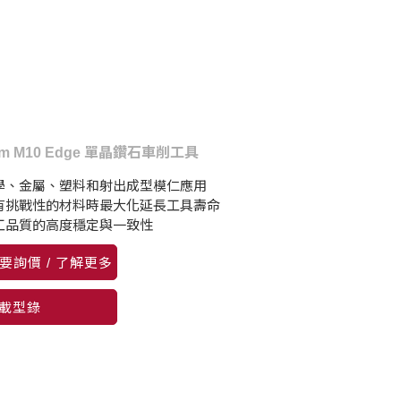
Lam M10 Edge 單晶鑽石車削工具
學、金屬、塑料和射出成型模仁應用
有挑戰性的材料時最大化延長工具壽命
工品質的高度穩定與一致性
要詢價 / 了解更多
載型錄