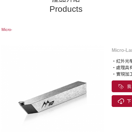
Products
Micro-
Micro-
・紅外光
・處理具
・實現加
我
下