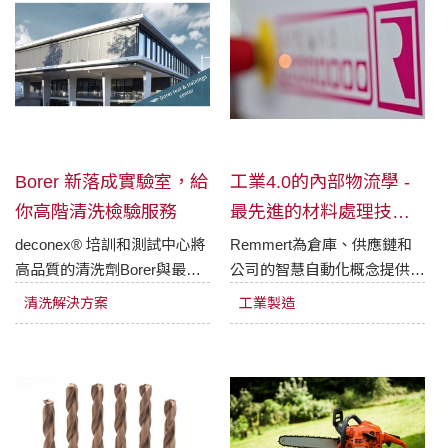
Borer 新落成實驗室，給
工業4.0的內部物流學 -
你高階清洗檢驗服務
最先進的材料處理技術
如何運行?
​deconex® 培訓和測試中心將
Remmert為倉庫、供應鏈和
高品質的清洗劑Borer與最先
公司的智慧自動化概念提供了
進的設備技術相結合，遵循前
新的創新動力。越來越多的內
清洗解決方案
工業製造
瞻、可實踐的解決方案，突破
部應用物流是基於人工智慧和
標準化流程和技術設計的可行
智慧工廠的概念。
性。