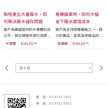
製程產生大量廢水，如
看藥廠案例，如何大幅
何解決廢水儲存問題 ​
省下廢水處理成本
客戶為美國加州的半導體科技
客戶為全球領導藥廠之一，致
公司，其在硬碟市場已深耕超
力於藥品、疫苗及保健品的研
過30年且工廠遍佈全球。
究、開發及及製造。
半導體
EVALED™
製藥廠
EVALED™
電 話：02-8752-7661
傳 真：02-8751-6363