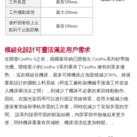
工件長度
最長500mm
工件擺動直徑
最大200mm
連杆頸衝程上止
最長100mm
點到下止點距離
模組化設計可靈活滿足用戶需求
在開發CenPro S之前，德國索菲納已開發出 CenPro系列砂帶拋
光機。體積更小的CenPro S系列秉承了CenPro 擁有的眾多優
勢。. 這款模組化機床，最多可將機床占地面積減少36%。經過
重新設計的擺動上料系統（即從工廠桁架機械手接過工件並放
入機床兩頂尖之間），則減少了機床不必要的來回移動動作。
因此，在拋光架四周可以進行固定管線佈置，從而大幅減少維
護保養管線和導軌所需的工作量，同時也減少了安裝所需的空
間。 該系列採用牢固的框架結構，內部零部件檢修起來更方
便，同時機床重量有所減輕，機床清洗也更加輕鬆。 。