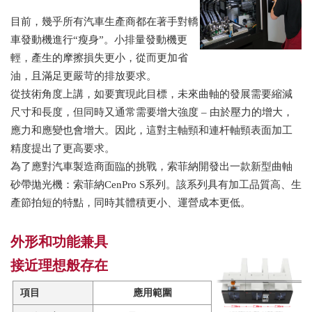
目前，幾乎所有汽車生產商都在著手對轎
車發動機進行“瘦身”。小排量發動機更
輕，產生的摩擦損失更小，從而更加省
油，且滿足更嚴苛的排放要求。
從技術角度上講，如要實現此目標，未來曲軸的發展需要縮減
尺寸和長度，但同時又通常需要增大強度 – 由於壓力的增大，
應力和應變也會增大。因此，這對主軸頸和連杆軸頸表面加工
精度提出了更高要求。
為了應對汽車製造商面臨的挑戰，索菲納開發出一款新型曲軸
砂帶拋光機：索菲納CenPro S系列。該系列具有加工品質高、生
產節拍短的特點，同時其體積更小、運營成本更低。
外形和功能兼具
接近理想般存在
項目
應用範圍