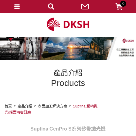
0
會員登入
註冊會員
忘記密碼
變更密碼
訂單查詢
產品介紹
修改個人資料
Products
我的收藏
匯款通知
首頁
產品介紹
表面加工解決方案
Supfina 超精拋
光/端面精密研磨
會員登出
Supfina CenPro S系列砂帶拋光機