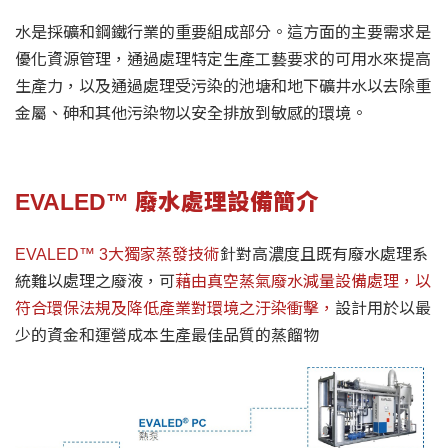
​水是採礦和鋼鐵行業的重要組成部分。這方面的主要需求是
優化資源管理，通過處理特定生產工藝要求的可用水來提高
生產力，以及通過處理受污染的池塘和地下礦井水以去除重
金屬、砷和其他污染物以安全排放到敏感的環境。
EVALED™ 廢水處理設備簡介
EVALED™ 3大獨家蒸發技術
針對高濃度且既有廢水處理系
統難以處理之廢液，可
藉由真空蒸氣廢水減量設備處理，以
符合環保法規及降低產業對環境之汙染衝擊，
設計用於以最
少的資金和運營成本生產最佳品質的蒸餾物