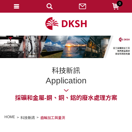
0
會員登入
註冊會員
忘記密碼
變更密碼
訂單查詢
科技新訊
修改個人資料
Application
我的收藏
採礦和金屬-鋼、銅、鋁的廢水處理方案
匯款通知
會員登出
HOME
科技新訊
齒輪加工與量測