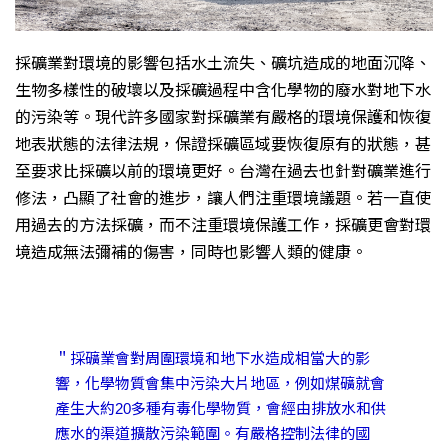
採礦業對環境的影響包括水土流失、礦坑造成的地面沉降、
生物多樣性的破壞以及採礦過程中含化學物的廢水對地下水
的污染等。現代許多國家對採礦業有嚴格的環境保護和恢復
地表狀態的法律法規，保證採礦區域要恢復原有的狀態，甚
至要求比採礦以前的環境更好。台灣在過去也針對礦業進行
修法，凸顯了社會的進步，讓人們注重環境議題。若一直使
用過去的方法採礦，而不注重環境保護工作，採礦更會對環
境造成無法彌補的傷害，同時也影響人類的健康。
＂採礦業會對周圍環境和地下水造成相當大的影
響，化學物質會集中污染大片地區，例如煤礦就會
產生大約20多種有毒化學物質，會經由排放水和供
應水的渠道擴散污染範圍。有嚴格控制法律的國