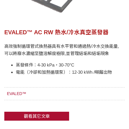
EVALED™ AC RW 熱水/冷水真空蒸發器
高效強制循環管式換熱器具有水平管和通過熱/冷水交換能量,
可以將廢水濃縮至鹽溶解度極限,並管理結垢和結垢現象
蒸發條件：4-30 kPa，30-70°C
電能（冷卻和加熱循環泵）：12-30 kWh /噸餾出物
EVALED™
觀看其它文章