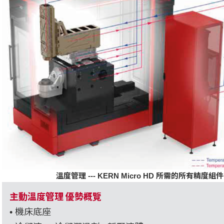
溫度管理 --- KERN Micro HD 所需的所有精
主動溫度管理
優勢概覽
• 機床底座