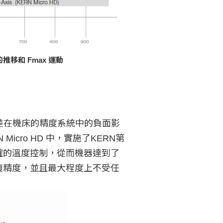
的推移和 Fmax 運動
偏差在機床的精度系統中的負面影
cro HD 中，實施了KERN第
確的溫度控制，從而機器達到了
複精度，並且最大程度上不受任