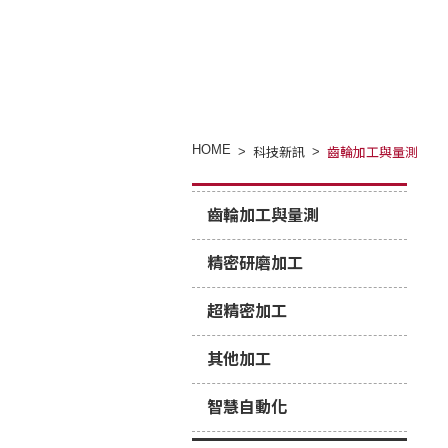
HOME
科技新訊
齒輪加工與量測
齒輪加工與量測
精密研磨加工
超精密加工
其他加工
智慧自動化