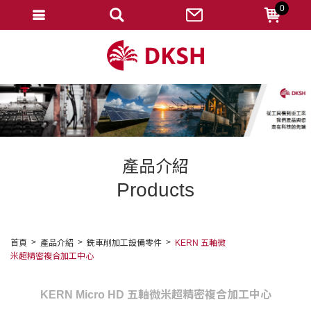
0
會員登入
註冊會員
忘記密碼
變更密碼
訂單查詢
產品介紹
修改個人資料
Products
我的收藏
匯款通知
首頁
產品介紹
銑車削加工設備零件
KERN 五軸微
米超精密複合加工中心
會員登出
KERN Micro HD 五軸微米超精密複合加工中心