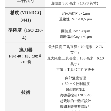
工件尺寸
直徑達 350 毫米（13.78 英寸）
精度 (VDI/DGQ
定位精度P：<1μm
重複性 Ps：< 0,5 μm
3441)
準確度（ISO 230-
圓偏差Gyx：≤1μm
圓度偏差Gxy：≤1μm
4）
最大限度.工具直徑：70 毫米（2.76
換刀器
英寸）
HSK 40：18、102 和
最大限度.工具長度：155 毫米（6.10
210 袋
英寸）
可選：工具和工件更換器
內部溫度管理
± 50 mK 控制精度
5軸聯動加工
技術
海德漢控制TNC 640
超緊湊的一體式設計
微間隙靜壓整體設計