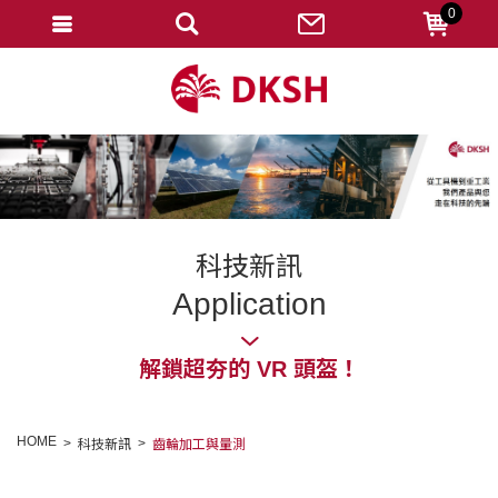
0
會員登入
註冊會員
忘記密碼
變更密碼
訂單查詢
科技新訊
修改個人資料
Application
我的收藏
解鎖超夯的 VR 頭盔！
匯款通知
會員登出
HOME
科技新訊
齒輪加工與量測