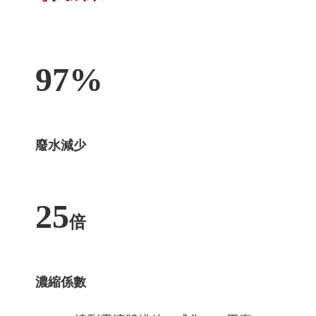
97%
廢水減少
25
倍
濃縮係數