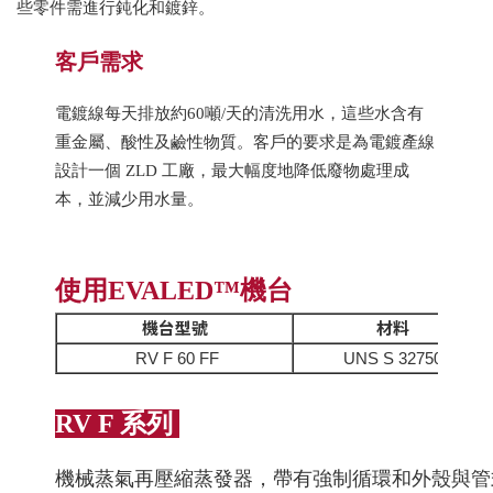
些零件需進行鈍化和鍍鋅。
​客戶需求
電鍍線每天排放約60噸/天的清洗用水，這些水含有
重金屬、酸性及鹼性物質。客戶的要求是為電鍍產線
設計一個 ZLD 工廠，最大幅度地降低廢物處理成
本，並減少用水量。
使用EVALED™機台
機台型號
材料
RV F 60 FF
UNS S 32750
RV F 系列
機械蒸氣再壓縮蒸發器，帶有強制循環和外殼與管