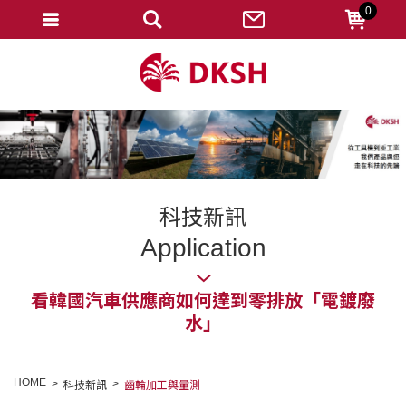
0
會員登入
註冊會員
忘記密碼
變更密碼
訂單查詢
科技新訊
修改個人資料
Application
我的收藏
看韓國汽車供應商如何達到零排放「電鍍廢
匯款通知
水」
會員登出
HOME
科技新訊
齒輪加工與量測