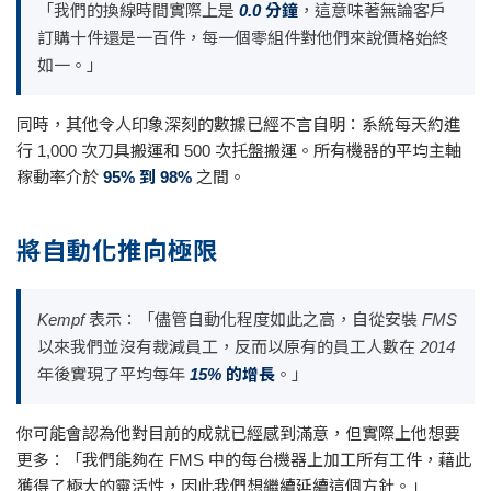
「我們的換線時間實際上是
0.0 分鐘
，這意味著無論客戶
訂購十件還是一百件，每一個零組件對他們來說價格始終
如一。」
同時，其他令人印象深刻的數據已經不言自明：系統每天約進
行 1,000 次刀具搬運和 500 次托盤搬運。所有機器的平均主軸
稼動率介於
95% 到 98%
之間。
將自動化推向極限
Kempf 表示：「儘管自動化程度如此之高，自從安裝 FMS
以來我們並沒有裁減員工，反而以原有的員工人數在 2014
年後實現了平均每年
15% 的增長
。」
你可能會認為他對目前的成就已經感到滿意，但實際上他想要
更多：「我們能夠在 FMS 中的每台機器上加工所有工件，藉此
獲得了極大的靈活性，因此我們想繼續延續這個方針。」