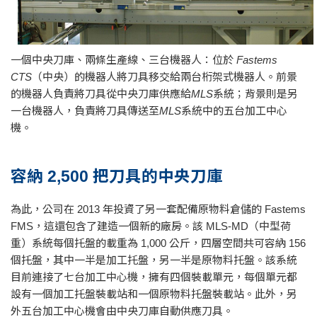
一個中央刀庫、兩條生產線、三台機器人：位於 Fastems
CTS（中央）的機器人將刀具移交給兩台桁架式機器人。前景
的機器人負責將刀具從中央刀庫供應給MLS系統；背景則是另
一台機器人，負責將刀具傳送至MLS系統中的五台加工中心
機。
容納 2,500 把刀具的中央刀庫
為此，公司在 2013 年投資了另一套配備原物料倉儲的 Fastems
FMS，這還包含了建造一個新的廠房。該 MLS-MD（中型荷
重）系統每個托盤的載重為 1,000 公斤，四層空間共可容納 156
個托盤，其中一半是加工托盤，另一半是原物料托盤。該系統
目前連接了七台加工中心機，擁有四個裝載單元，每個單元都
設有一個加工托盤裝載站和一個原物料托盤裝載站。此外，另
外五台加工中心機會由中央刀庫自動供應刀具。