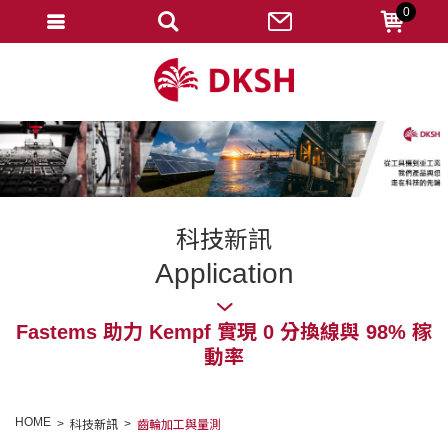
0
會員登入
註冊會員
忘記密碼
變更密碼
訂單查詢
科技新訊
修改個人資料
Application
我的收藏
Fastems 助力 Kempf 實現 0 分換線與 98% 稼
匯款通知
動率
會員登出
HOME
科技新訊
齒輪加工與量測