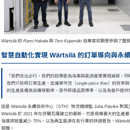
Wärtsilä 的 Rami Hakala 與 Tero Kujamäki 自專案初期便
智慧自動化實現 Wärtsilä 的訂單導向與永
「我們言出必行。我們的目標是為海事與能源產業實現減碳，同
我們只依照訂單生產，並讓單件流（single-piece flow）
的生產具備高設備稼動率、首件即達品質標準，以及為客戶提供
這是 Wärtsilä 永續技術中心（STH）物流鏈總監 Juha Päivik
Wärtsilä 於 2021 年在芬蘭瓦薩建立的最新、也是規模最大的生產
海運排放量減少 75%，以及再生能源在各行業的快速普及，Wärtsi
契機。