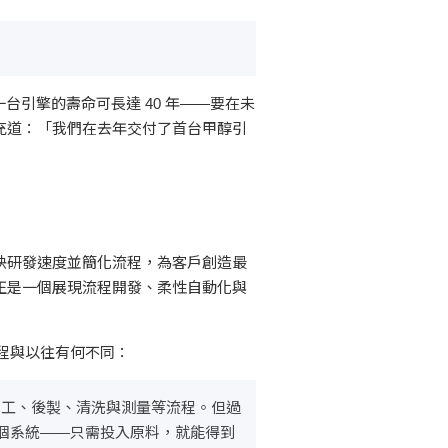
引擎的壽命可長達 40 年——要在未
 補充道：「我們在去年交付了首台甲醇引
以加快研發速度並簡化流程，為客戶創造最
的製造設施正是一個展現流程開發、柔性自動化與
製造流程與以往有何不同：
化加工、後製、清洗與測量等流程。但過
個系統——只需投入原料，就能得到