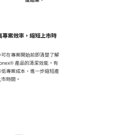
度結果。
高專案效率，縮短上市時
戶可在專案開始前即清楚了解
conex® 產品的清潔效能。有
降低專案成本，進一步縮短產
上市時間。
：