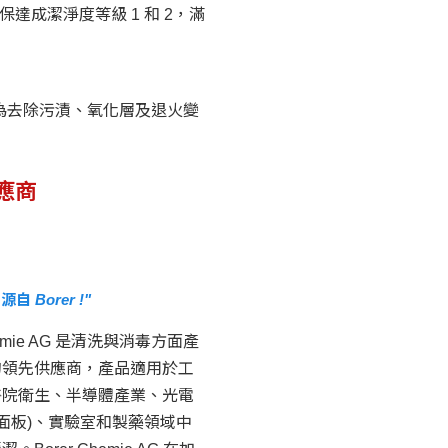
保達成潔淨度等級 1 和 2，滿
液，專為去除污漬、氧化層及退火變
供應商
自 Borer !"
hemie AG 是清洗與消毒方面產
的領先供應商，產品適用於工
醫院衛生、半導體產業、光電
控面板)、實驗室和製藥領域中