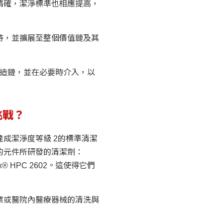
精確，潔淨標準也相應提高，
持，並擴展至整個價值鏈及其
製造鏈，並在必要時介入，以
挑戰？
用於達成潔淨度等級 2的標準清潔
的元件所研發的清潔劑：
onex® HPC 2602。這使得它們
業或醫院內醫療器械的清洗與