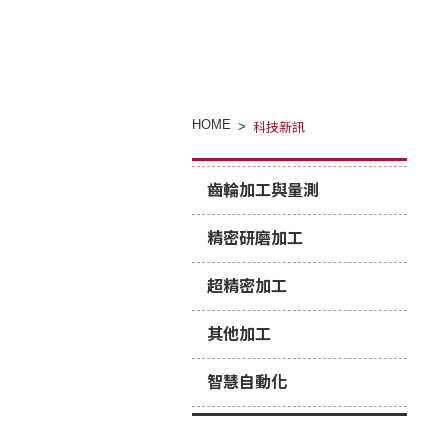
HOME
科技新訊
齒輪加工與量測
精密研磨加工
超精密加工
其他加工
智慧自動化