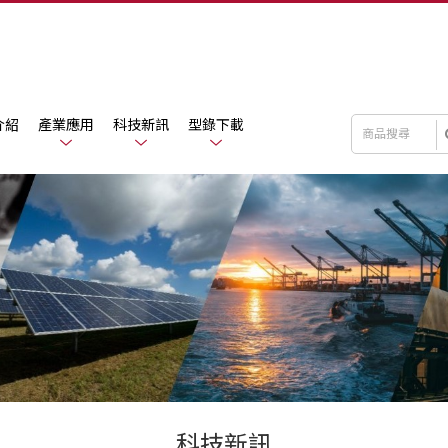
介紹
產業應用
科技新訊
型錄下載
科技新訊