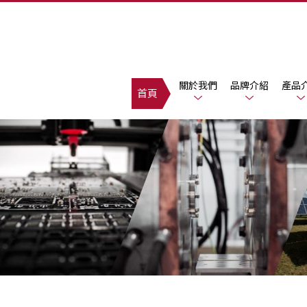
關於我們
品牌介紹
產品
首頁