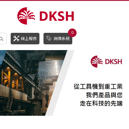
0
線上報修
詢價系統