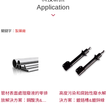
Application
關鍵字：
製藥廠
管材表面處理廢液的零排
高度污染和腐蝕性廢水
放解決方案：鋼酸洗&磷
決方案：鍍鉻槽&鍍鋅線