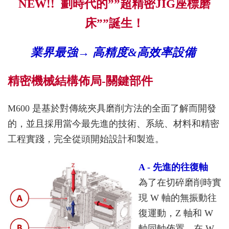
NEW!! 劃時代的””超精密JIG座標磨
床””誕生！
業界最強→ 高精度&高效率設備
精密機械結構佈局-關鍵部件
M600 是基於對傳統夾具磨削方法的全面了解而開發
的，並且採用當今最先進的技術、系統、材料和精密
工程實踐，完全從頭開始設計和製造。
A - 先進的往復軸
為了在切碎磨削時實
現 W 軸的無振動往
復運動，Z 軸和 W
軸同軸佈置。在 W