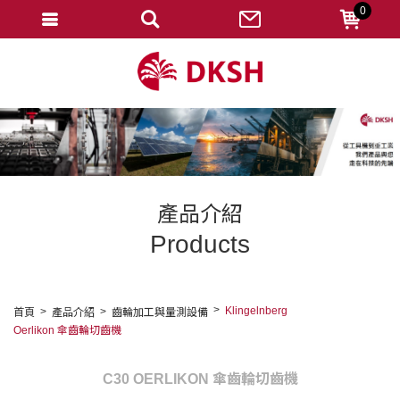
0
會員登入
註冊會員
忘記密碼
變更密碼
訂單查詢
產品介紹
修改個人資料
Products
我的收藏
匯款通知
Klingelnberg
首頁
產品介紹
齒輪加工與量測設備
Oerlikon 傘齒輪切齒機
會員登出
C30 OERLIKON 傘齒輪切齒機