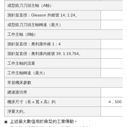
成型銑刀刀頭主軸（A軸）
測針架直徑：Gleason 外錐號 14; 1:24。
Ø
成型銑刀刀頭主軸轉速（最大）
工件主軸（B軸）
測針架直徑：奧利康外錐 1：4
Ø
測針架直徑：奧利康內錐號 39; 1:19,764。
Ø
工件主軸的流量
工件主軸轉速（最大）
常規機床參數
總連接功率
機床尺寸（長 x 寬 x 高）約
4，500 x 
淨重大約。
上述最大數值用於典型的工業傳動。
◼