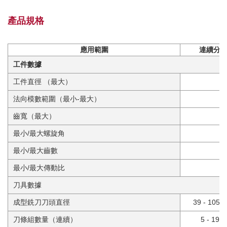
產品規格
應用範圍
連續分
工件數據
工件直徑 （最大）
法向模數範圍（最小-最大）
1
齒寬（最大）
最小/最大螺旋角
最小/最大齒數
最小/最大傳動比
刀具數據
成型銑刀刀頭直徑
39 - 105 
刀條組數量（連續）
5 - 19。