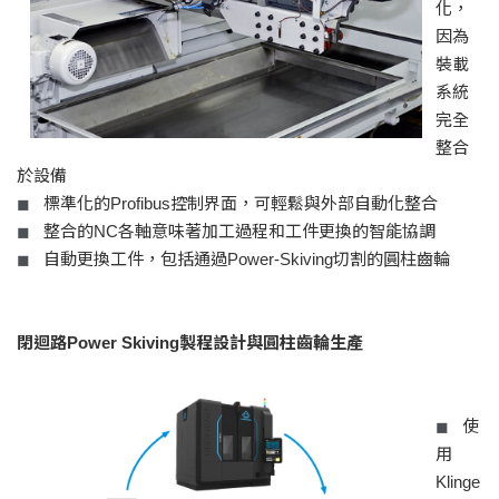
化，
因為
裝載
系統
完全
整合
於設備
標準化的Profibus控制界面，可輕鬆與外部自動化整合
◼
整合的NC各軸意味著加工過程和工件更換的智能協調
◼
自動更換工件，包括通過Power-Skiving切割的圓柱齒輪
◼
閉迴路Power Skiving製程設計與圓柱齒輪生產
使
◼
用
Klinge