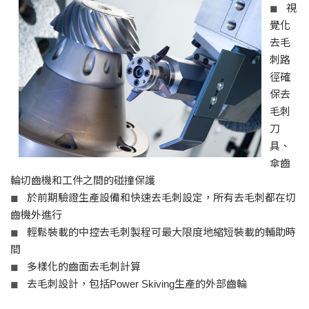
視
◼
覺化
去毛
刺路
徑確
保去
毛刺
刀
具、
傘齒
輪切齒機和工件之間的碰撞保護
於前期驗證生產設備和快速去毛刺設定，所有去毛刺都在切
◼
齒機外進行
輕鬆裝載的中控去毛刺製程可最大限度地縮短裝載的輔助時
◼
間
多樣化的齒面去毛刺計算
◼
去毛刺設計，包括Power Skiving生產的外部齒輪
◼