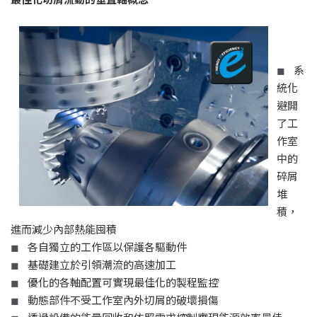
系
◼
統化
避開
了工
作室
中的
碎屑
堆
積，
進而減少內部熱能囤積
各自獨立的工作區以保護各驅動件
◼
基礎建立於引領潮流的高速加工
◼
優化的各軸配置可實現最佳化的製程監控
◼
動態部件不受工作室內外切屑的破壞損傷
◼