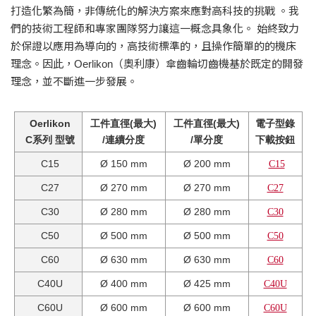
打造化繁為簡，非傳統化的解決方案來應對高科技的挑戰 。我
們的技術工程師和專家團隊努力讓這一概念具象化。 始終致力
於保證以應用為導向的，高技術標準的，且操作簡單的的機床
理念。因此，Oerlikon（奧利康）傘齒輪切齒機基於既定的開發
理念，並不斷進一步發展。
Oerlikon
工件直徑(最大)
工件直徑(最大)
電子型錄
C系列 型號
/連續分度
/單分度
下載按鈕
C15
Ø 150 mm
Ø 200 mm
C15
C27
Ø 270 mm
Ø 270 mm
C27
C30
Ø 280 mm
Ø 280 mm
C30
C50
Ø 500 mm
Ø 500 mm
C50
C60
Ø 630 mm
Ø 630 mm
C60
C40U
Ø 400 mm
Ø 425 mm
C40U
C60U
Ø 600 mm
Ø 600 mm
C60U