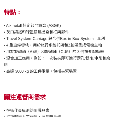
特點：
• Alzmetall 特定龍門概念 (ASGK)
• 灰口鑄鐵和球墨鑄鐵機身和框架部件
• Travel-System-Carriage 與合併Box-in-Box-System - 專利
• 4 重直線導軌，用於旅行系統托架和Z軸帶集成電機主軸
• 用於旋轉軸（A 軸）和旋轉軸（C 軸）的 3 倍扭矩驅動器
• 混合加工應用，例如：一次裝夾即可進行鑽孔/銑削/車削和磨
削
• 高達 3000 kg 的工件重量，包括夾緊裝置
關注運營商需求
• 在操作員級別訪問機器表
• 從頂部進入工作區，裝載起重機