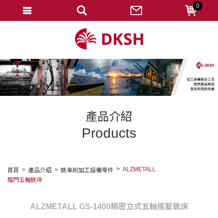
0
會員登入
註冊會員
忘記密碼
變更密碼
訂單查詢
產品介紹
修改個人資料
Products
我的收藏
匯款通知
ALZMETALL
首頁
產品介紹
銑車削加工設備零件
龍門五軸銑床
會員登出
ALZMETALL GS-1400精密立式五軸搖籃銑床