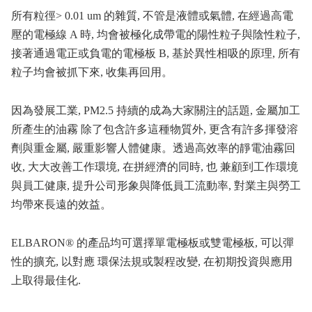
所有粒徑> 0.01 um 的雜質, 不管是液體或氣體, 在經過高電
壓的電極線 A 時, 均會被極化成帶電的陽性粒子與陰性粒子,
接著通過電正或負電的電極板 B, 基於異性相吸的原理, 所有
粒子均會被抓下來, 收集再回用。
因為發展工業, PM2.5 持續的成為大家關注的話題, 金屬加工
所產生的油霧 除了包含許多這種物質外, 更含有許多揮發溶
劑與重金屬, 嚴重影響人體健康。透過高效率的靜電油霧回
收, 大大改善工作環境, 在拼經濟的同時, 也 兼顧到工作環境
與員工健康, 提升公司形象與降低員工流動率, 對業主與勞工
均帶來長遠的效益。
ELBARON® 的產品均可選擇單電極板或雙電極板, 可以彈
性的擴充, 以對應 環保法規或製程改變, 在初期投資與應用
上取得最佳化.