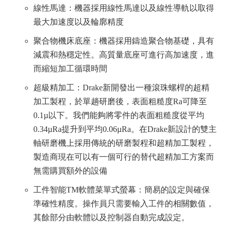
線性馬達：機器採用線性馬達以及線性導軌以取得
最大加速度以及輪廓精度
聚合物機床底座：機器採用鑄造聚合物基礎，具有
減震和熱穩定性。高質量底座可進行高加速度，進
而縮短加工循環時間
超級精加工：Drake新開發出一種滾珠螺桿的超精
加工製程，於單趟研磨後，表面粗糙度Ra可降至
0.1µ以下。我們能夠將零件的表面粗糙度從平均
0.34µRa提升到平均0.06µRa。在Drake新設計的雙主
軸研磨機上採用傳統的研磨製程和超精加工製程，
製造商現在可以有一個可行的替代超精加工方案而
無需購買額外的設備
工件智能TM軟體菜單式螢幕：簡易的設定與確保
準確性精度。操作員只需要輸入工件的相關數值，
其餘部分由軟體以及控制器自動完成設定。