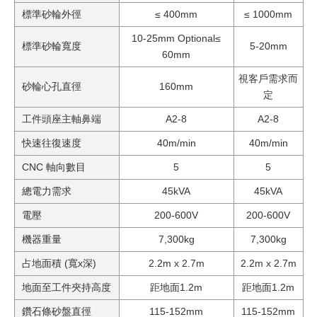
標準砂輪外徑
≤ 400mm
≤ 1000mm
10-25mm Optional≤
標準砂輪寬度
5-20mm
60mm
視客戶需求而
砂輪心孔直徑
160mm
定
工件頭座主軸鼻端
A2-8
A2-8
快速往復速度
40m/min
40m/min
CNC 軸向數目
5
5
總電力需求
45kVA
45kVA
電壓
200-600V
200-600V
機器重量
7,300kg
7,300kg
占地面積 (寬x深)
2.2m x 2.7m
2.2m x 2.7m
地面至工件夾持高度
距地面1.2m
距地面1.2m
鑽石條砂盤直徑
115-152mm
115-152mm