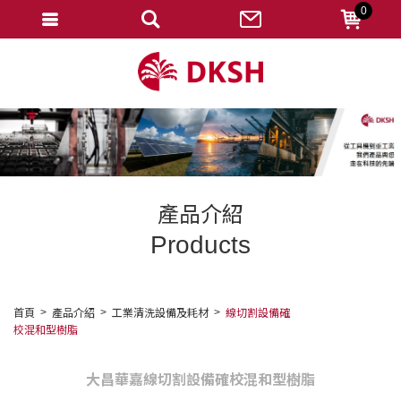
0
會員登入
註冊會員
忘記密碼
變更密碼
訂單查詢
產品介紹
修改個人資料
Products
我的收藏
匯款通知
首頁
產品介紹
工業清洗設備及耗材
線切割設備確
校混和型樹脂
會員登出
大昌華嘉線切割設備確校混和型樹脂