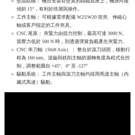
堅固結構： 機台安裝在堅實的鑄鐵底座上，機身向後
傾斜 15°，有利於排屑與操作。
工件主軸： 可根據需求配備 W25/W20 筒夾、伸縮心
軸或客戶指定的工件夾具。
CNC 尾座： 夾緊力由扭力控制，最高可達 3000 N。
當壓力低於 500 N 時，則透過彈簧負載產生夾緊力。
CNC 串刀軸（Shift Axis）： 整合於滾刀頭部，移動行
程為 160 mm。滾齒與銑削主軸的迴轉角度為程式化控
制，調整範圍自 +45°、0° 至 -127°
驅動系統： 工件主軸與滾刀主軸均採用馬達主軸（內
藏式馬達）驅動。