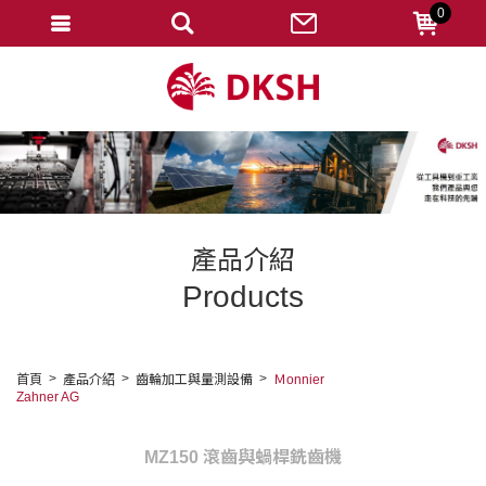
0
會員登入
註冊會員
忘記密碼
變更密碼
訂單查詢
產品介紹
修改個人資料
Products
我的收藏
匯款通知
首頁
產品介紹
齒輪加工與量測設備
Ｍonnier
Zahner AG
會員登出
MZ150 滾齒與蝸桿銑齒機