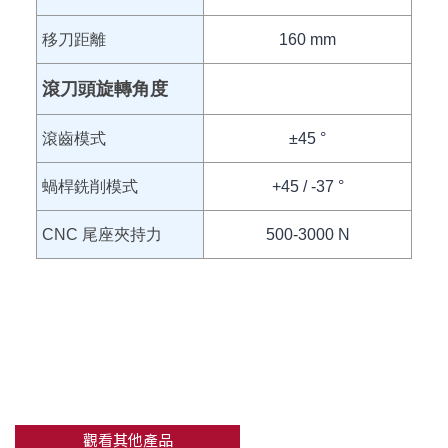
移刀距離
160 mm
滾刀頭旋轉角度
滾齒模式
±45 °
蝸桿銑削模式
+45 / -37 °
CNC 尾座夾持力
500-3000 N
觀看其他產品