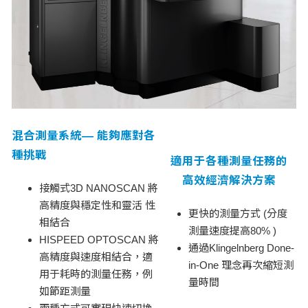
混合測量系統— 能夠應對各
種挑戰
適用于各種測量任務的
高效經濟解決方案
接觸式3D NANOSCAN 將
高精度與穩定性和靈活 性
更快的測量方式 (分度
相結合
測量速度提高80% )
HISPEED OPTOSCAN 將
通過Klingelnberg Done-
高精度與速度相結合，適
in-One 理念再次縮短測
用于耗時的測量任務，例
量時間
如節距測量