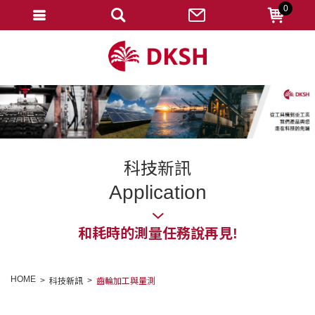
0
會員登入
註冊會員
忘記密碼
變更密碼
訂單查詢
科技新訊
修改個人資料
Application
我的收藏
和耗時的測量任務說再見!
匯款通知
會員登出
HOME
科技新訊
齒輪加工與量測