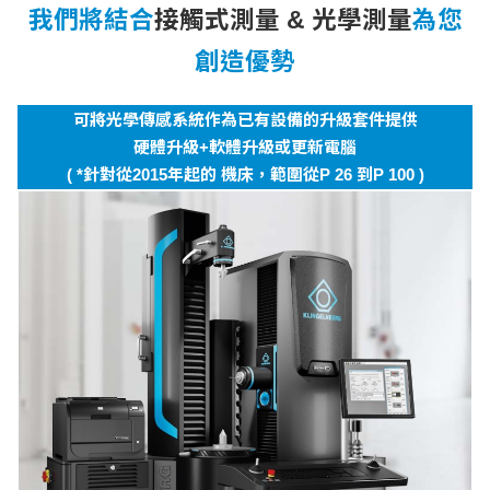
我們將結合
接觸式測量 & 光學測量
為您
創造優勢
可將光學傳感系統作為已有設備的升級套件提供
硬體升級+軟體升級或更新電腦
( *針對從2015年起的 機床，範圍從P 26 到P 100 )