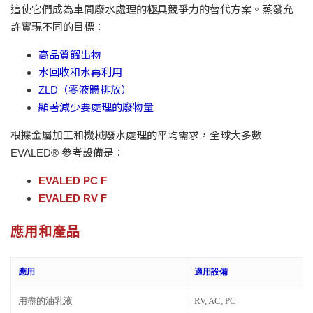
這使它們成為車間廢水處理的極具競爭力的替代方案。蒸發允
許實現不同的目標：
高品質餾出物
水回收和水再利用
ZLD（零液體排放）
顯著減少要處理的廢物量
根據金屬加工和機械廢水處理的平均需求，全球大多數
EVALED® 參考設備是：
EVALED PC F
EVALED RV F
應用和產品
應用
適用設備
用盡的油乳液
RV, AC, PC