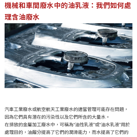
機械和車間廢水中的油乳液：我們如何處
理含油廢水
汽車工業廢水或航空航天工業廢水的適當管理可能存在問題，
因為它們具有潛在的污染性以及它們所含的大量水。
在排放的金屬加工廢水中，可稱為“油性乳液”或“油水乳液”用於
處理目的，油餾分提高了它們的潤滑能力，而水提高了它們的