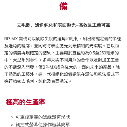
備
去毛刺、邊角鈍化和表面拋光--高效且工藝可靠
BP-MX 設備可以刷除尖銳的邊角和毛刺，刷出精確定義的半徑
及邊角的輪廓，並同時將表面拋光到最精細的光潔度。它以恒
定的精度再現確定的結果，主要用於直徑約為0.5至250毫米的
中、大型系列零件。多年來與不同用戶的合作以及對加工工藝
的不斷深入開發，使BP-MX成為強大的、面向未來的產品。除
了熟悉的工藝外，這一代模組化設備還能在濕法和乾法模式下
進行精密去毛刺、鈍化及表面拋光。
極高的生產率
可重複定義的邊緣幾何形狀
觸控式螢幕使操作極其簡單